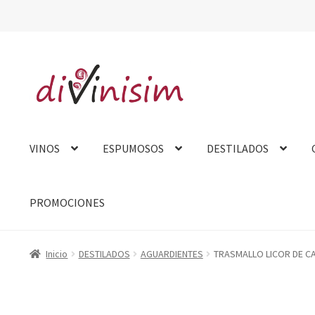
Ir
Ir
a
al
la
contenido
navegación
VINOS
ESPUMOSOS
DESTILADOS
PROMOCIONES
Inicio
Aviso Legal
Carrito
Contacto
Finalizar compra
Mi cue
Inicio
DESTILADOS
AGUARDIENTES
TRASMALLO LICOR DE C
Tarjeta felicitación
Tienda
Venta fuera de España
Sobre no