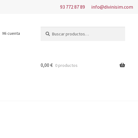
93 772 87 89
info@divinisim.com
Buscar
Buscar
Mi cuenta
por:
0,00
€
0 productos
s del uso