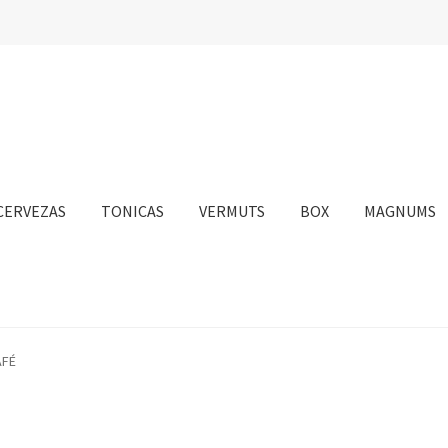
CERVEZAS
TONICAS
VERMUTS
BOX
MAGNUMS
nta
Personalizar Cookies
Política de Cookies
Proceso de compra
AFÉ
sotros
Información sobre el envío
Política de privacidad
Condicione