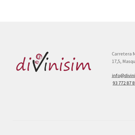
Carretera 
17,5, Masqu
info@divin
93 772 87 8