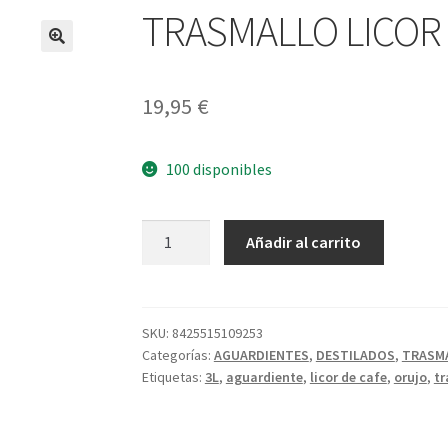
TRASMALLO LICOR 
19,95
€
100 disponibles
TRASMALLO
A
Añadir al carrito
LICOR
l
DE
t
CAFÉ
e
cantidad
r
SKU:
8425515109253
Categorías:
AGUARDIENTES
,
DESTILADOS
,
TRASM
n
Etiquetas:
3L
,
aguardiente
,
licor de cafe
,
orujo
,
tr
a
t
i