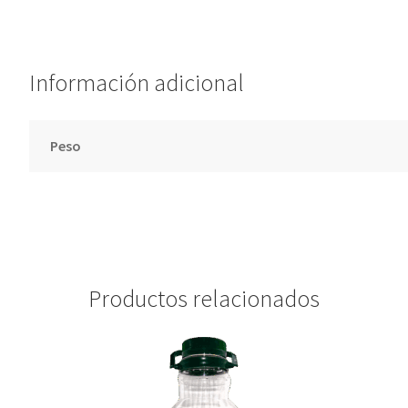
v
e
:
Información adicional
Peso
Productos relacionados