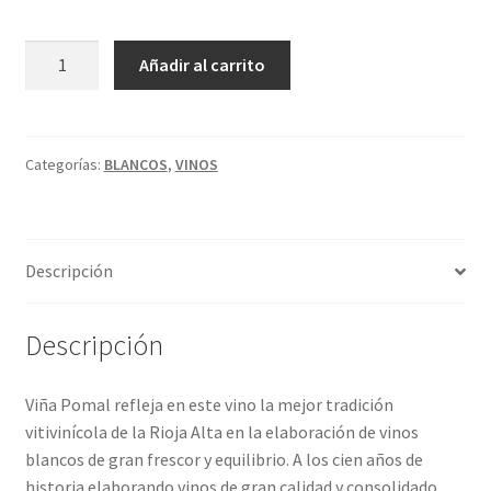
Política de privacidad
VIÑA
A
Condiciones del uso
Añadir al carrito
POMAL
l
BLANCO
t
cantidad
e
r
Categorías:
BLANCOS
,
VINOS
n
a
t
Descripción
i
v
e
Descripción
:
Viña Pomal refleja en este vino la mejor tradición
vitivinícola de la Rioja Alta en la elaboración de vinos
blancos de gran frescor y equilibrio. A los cien años de
historia elaborando vinos de gran calidad y consolidado