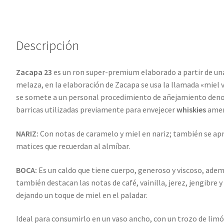
:
Descripción
Zacapa 23
es un ron super-premium elaborado a partir de una
melaza, en la elaboración de Zacapa se usa la llamada «miel v
se somete a un personal procedimiento de añejamiento deno
barricas utilizadas previamente para envejecer
whiskies
ameri
NARIZ:
Con notas de caramelo y miel en nariz; también se apr
matices que recuerdan al almíbar.
BOCA:
Es un caldo que tiene cuerpo, generoso y viscoso, ademá
también destacan las notas de café, vainilla, jerez, jengibre 
dejando un toque de miel en el paladar.
Ideal para consumirlo en un vaso ancho, con un trozo de limón