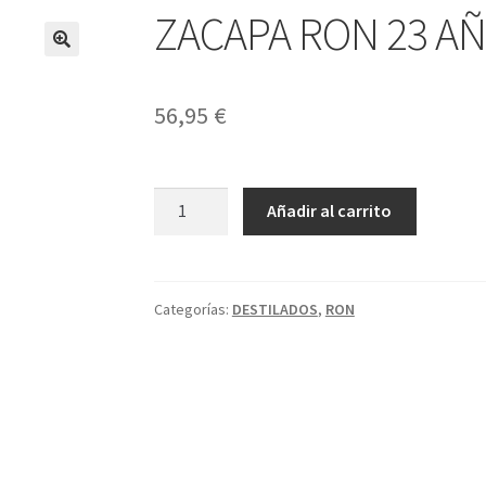
ZACAPA RON 23 A
56,95
€
ZACAPA
A
Añadir al carrito
RON
l
23
t
AÑOS
e
cantidad
r
Categorías:
DESTILADOS
,
RON
n
a
t
i
v
e