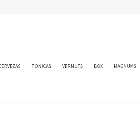
CERVEZAS
TONICAS
VERMUTS
BOX
MAGNUMS
nta
Personalizar Cookies
Política de Cookies
Proceso de compra
sotros
Información sobre el envío
Política de privacidad
Condicione