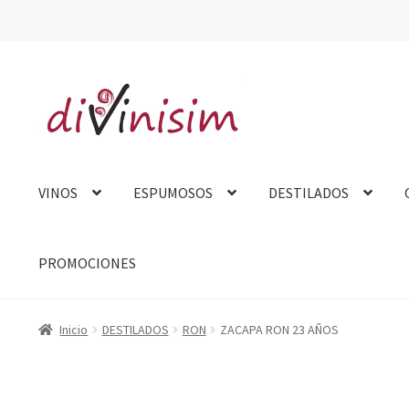
Ir
Ir
a
al
la
contenido
navegación
VINOS
ESPUMOSOS
DESTILADOS
PROMOCIONES
Inicio
Aviso Legal
Carrito
Contacto
Finalizar compra
Mi cue
Inicio
DESTILADOS
RON
ZACAPA RON 23 AÑOS
Tarjeta felicitación
Tienda
Venta fuera de España
Sobre no