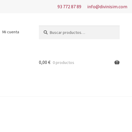
93 772 87 89
info@divinisim.com
Buscar
Buscar
Mi cuenta
por:
0,00
€
0 productos
s del uso