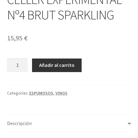
Política de privacidad
Nº4 BRUT SPARKLING
Condiciones del uso
15,95
€
CELLER
A
Añadir al carrito
EXPERIMENTAL
l
Nº4
t
BRUT
e
SPARKLING
r
Categorías:
ESPUMOSOS
,
VINOS
cantidad
n
a
t
Descripción
i
v