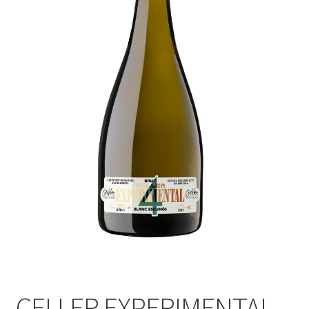
Personalizar Cookies
Política de Cookies
Proceso de compra
Tarjeta felicitación
Tienda
Venta fuera de España
Sobre nosotros
Información sobre el envío
CELLER EXPERIMENTAL