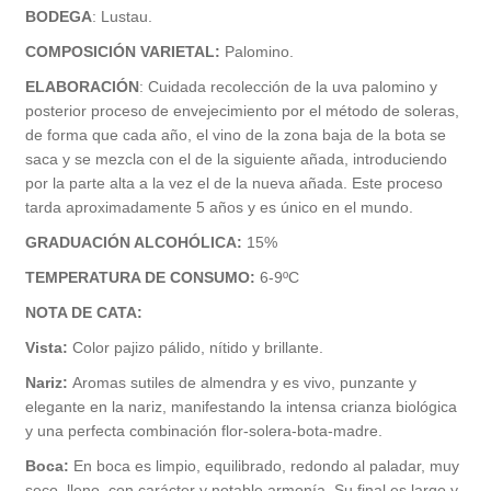
BODEGA
: Lustau.
COMPOSICIÓN VARIETAL:
Palomino.
ELABORACIÓN
:
Cuidada recolección de la uva palomino y
posterior proceso de envejecimiento por el método de soleras,
de forma que cada año, el vino de la zona baja de la bota se
saca y se mezcla con el de la siguiente añada, introduciendo
por la parte alta a la vez el de la nueva añada. Este proceso
tarda aproximadamente 5 años y es único en el mundo.
GRADUACIÓN ALCOHÓLICA:
15%
TEMPERATURA DE CONSUMO:
6-9ºC
NOTA DE CATA:
Vista:
C
olor pajizo pálido, nítido y brillante.
Nariz:
Aromas sutiles de almendra y es vivo, punzante y
elegante en la nariz, manifestando la intensa crianza biológica
y una perfecta combinación flor-solera-bota-madre.
Boca:
En boca es limpio, equilibrado, redondo al paladar, muy
seco, lleno, con carácter y notable armonía. Su final es largo y