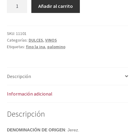
Política de privacidad
FINO
A
Añadir al carrito
LA
l
Condiciones del uso
INA
t
cantidad
e
r
SKU:
11101
Categorías:
DULCES
,
VINOS
n
Etiquetas:
fino la ina
,
palomino
a
t
i
v
Descripción
e
:
Información adicional
Descripción
DENOMINACIÓN DE ORIGEN
: Jerez.