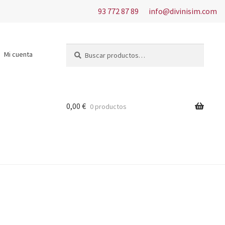
93 772 87 89
info@divinisim.com
Buscar
Buscar
Mi cuenta
por:
0,00
€
0 productos
s del uso