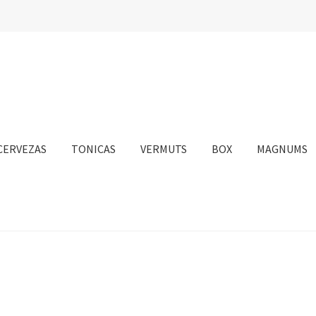
CERVEZAS
TONICAS
VERMUTS
BOX
MAGNUMS
nta
Personalizar Cookies
Política de Cookies
Proceso de compra
sotros
Información sobre el envío
Política de privacidad
Condicione