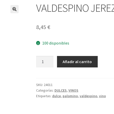
VALDESPINO JERE
8,45
€
100 disponibles
VALDESPINO
A
Añadir al carrito
JEREZ
l
cantidad
t
e
r
SKU:
24011
Categorías:
DULCES
,
VINOS
n
Etiquetas:
dulce
,
palomino
,
valdespino
,
vino
a
t
i