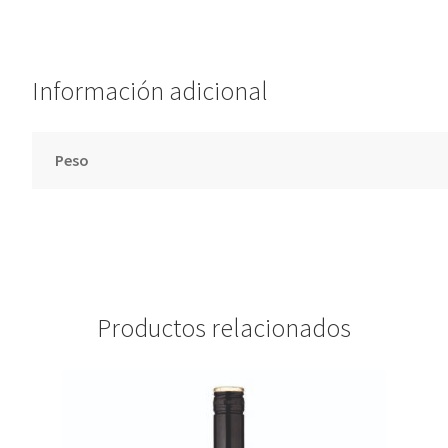
v
e
:
Información adicional
Peso
Productos relacionados