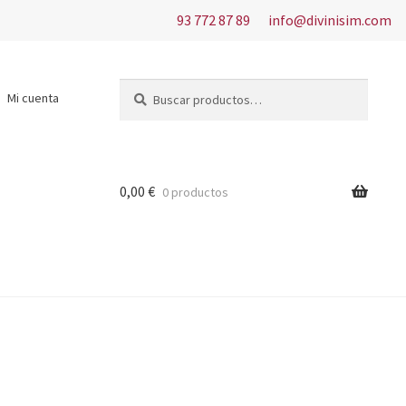
93 772 87 89
info@divinisim.com
Buscar
Buscar
Mi cuenta
por:
0,00
€
0 productos
s del uso