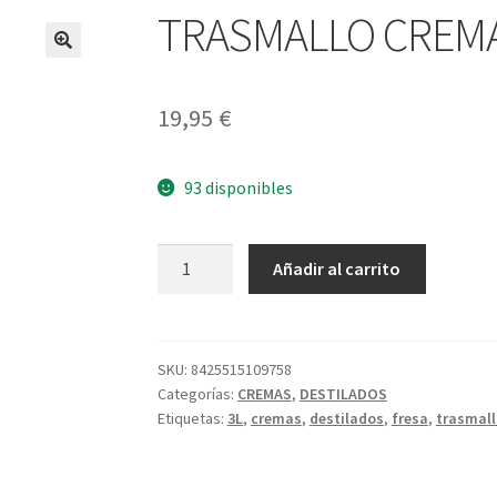
TRASMALLO CREMA
19,95
€
93 disponibles
TRASMALLO
A
Añadir al carrito
CREMA
l
FRESA
t
3L
e
cantidad
r
SKU:
8425515109758
Categorías:
CREMAS
,
DESTILADOS
n
Etiquetas:
3L
,
cremas
,
destilados
,
fresa
,
trasmall
a
t
i