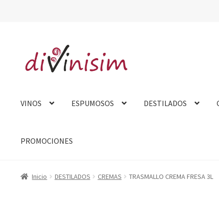
Ir
Ir
a
al
la
contenido
navegación
VINOS
ESPUMOSOS
DESTILADOS
PROMOCIONES
Inicio
Aviso Legal
Carrito
Contacto
Finalizar compra
Mi cue
Inicio
DESTILADOS
CREMAS
TRASMALLO CREMA FRESA 3L
Tarjeta felicitación
Tienda
Venta fuera de España
Sobre no