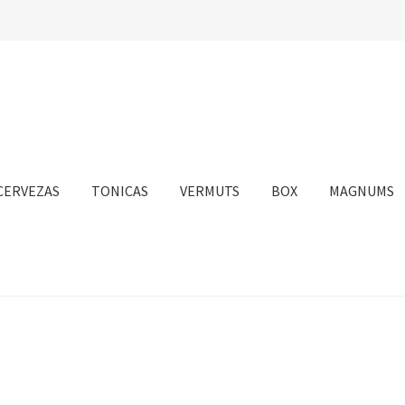
CERVEZAS
TONICAS
VERMUTS
BOX
MAGNUMS
nta
Personalizar Cookies
Política de Cookies
Proceso de compra
sotros
Información sobre el envío
Política de privacidad
Condicione