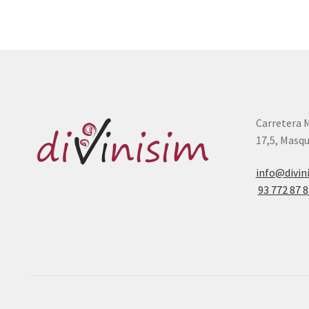
Carretera 
17,5, Masqu
info@divin
93 772 87 8