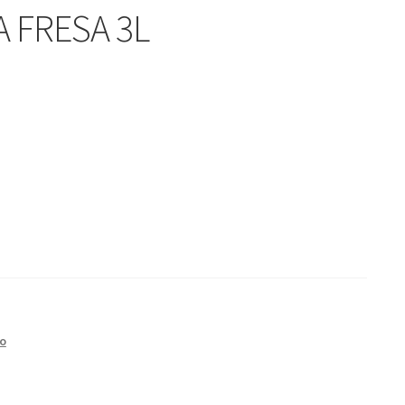
 FRESA 3L
o